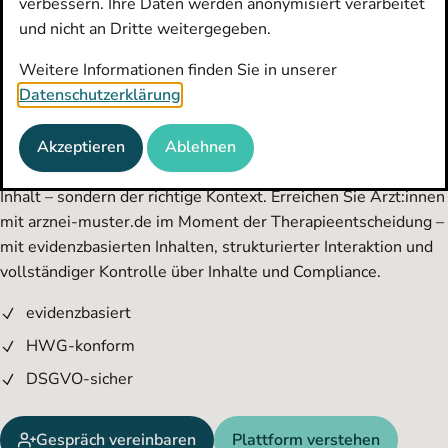
verbessern. Ihre Daten werden anonymisiert verarbeitet
und nicht an Dritte weitergegeben.
Wir liefern Evidenz. Für die
Weitere Informationen finden Sie in unserer
richtigen Entscheidungen.
Datenschutzerklärung
.
Medical-Kommunikation erreicht Ärzt:innen oft nicht im
Akzeptieren
Ablehnen
entscheidenden Moment. Was fehlt, ist aber nicht noch mehr
Inhalt – sondern der richtige Kontext. Erreichen Sie Ärzt:innen
mit arznei-muster.de im Moment der Therapieentscheidung –
mit evidenzbasierten Inhalten, strukturierter Interaktion und
vollständiger Kontrolle über Inhalte und Compliance.
evidenzbasiert
HWG-konform
DSGVO-sicher
Gespräch vereinbaren
Plattform verstehen