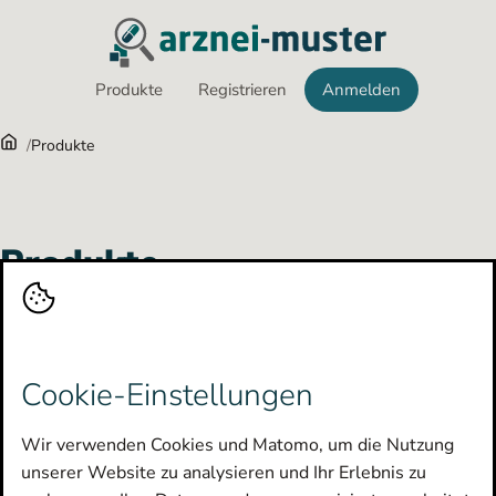
Produkte
Registrieren
Anmelden
Navigation überspringen
Produkte
Produkte
Entdecken Sie unsere Arzneimuster und
Produktinformationen
Fachgebiet
Cookie-Einstellungen
Wir verwenden Cookies und Matomo, um die Nutzung
Hersteller
unserer Website zu analysieren und Ihr Erlebnis zu