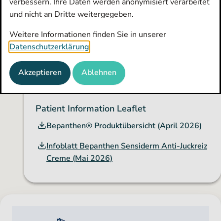
verbessern. Ihre Daten werden anonymisiert verarbeitet
Form
Creme
infolge atopischer Dermatitis oder trockene Haut durch
und nicht an Dritte weitergegeben.
Stabilisierung der Hautbarriere.
Jetzt
Hersteller
Bayer Vital GmbH
Anmelden
Beipackzettel
Weitere Informationen finden Sie in unserer
registrieren
Website
bepanthen.de/sensiderm
Datenschutzerklärung
.
Gebrauchsinformation Bepanthen
Dokumente
Sensiderm Anti-Juckreiz Creme
(Januar
2025)
Akzeptieren
Ablehnen
Packungsgrößen
N1
20g
20277531
Patient Information Leaflet
N2
50g
20195158
Bepanthen® Produktübersicht
(April 2026)
Infoblatt Bepanthen Sensiderm Anti-Juckreiz
Creme
(Mai 2026)